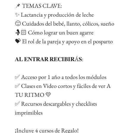
📌 TEMAS CLAVE:
✨ Lactancia y producción de leche
🙂 Cuidados del bebé, llanto, cólicos, sueño
🤱🏻 Cómo lograr un buen agarre
💝 El rol de la pareja y apoyo en el posparto
𝐀𝐋 𝐄𝐍𝐓𝐑𝐀𝐑 𝐑𝐄𝐂𝐈𝐁𝐈𝐑Á𝐒:
✅ Acceso por 1 año a todos los módulos
✅ Clases en Video cortos y fáciles de ver A
TU RITMO 💛
✅ Recursos descargables y checklists
imprimibles
¡Incluye 4 cursos de Regalo!