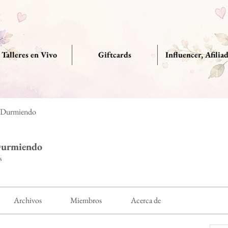
Talleres en Vivo
Giftcards
Influencer, Afilia
r Durmiendo
Durmiendo
s
Archivos
Miembros
Acerca de