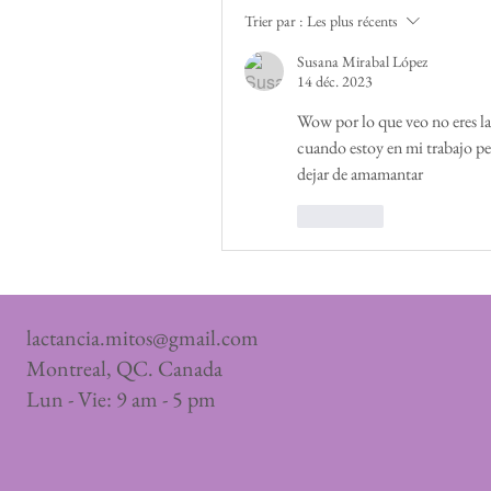
Trier par :
Les plus récents
Susana Mirabal López
14 déc. 2023
Wow por lo que veo no eres la 
cuando estoy en mi trabajo pe
dejar de amamantar 
J'aime
lactancia.mitos@gmail.com
Montreal, QC. Canada
Lun - Vie: 9 am - 5 pm