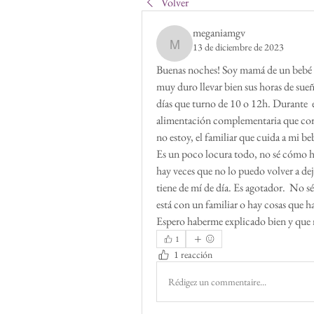
Volver
meganiamgv
13 de diciembre de 2023
meganiamgv
Buenas noches! Soy mamá de un bebé de
muy duro llevar bien sus horas de sueño
días que turno de 10 o 12h. Durante  
alimentación complementaria que corre
no estoy, el familiar que cuida a mi 
Es un poco locura todo, no sé cómo ha
hay veces que no lo puedo volver a deja
tiene de mí de día. Es agotador.  No sé
está con un familiar o hay cosas que ha
Espero haberme explicado bien y que 
1
1 reacción
Rédigez un commentaire...