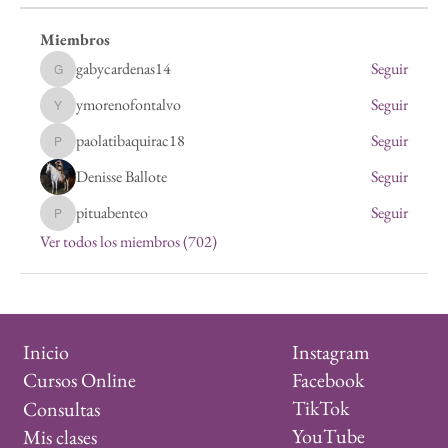
Miembros
gabycardenas14
Seguir
gabycardenas14
ymorenofontalvo
Seguir
ymorenofontalvo
paolatibaquirac18
Seguir
paolatibaquirac18
Denisse Ballote
Seguir
pituabenteo
Seguir
pituabenteo
Ver todos los miembros (702)
Instagram
Inicio
Facebook
Cursos Online
TikTok
Consultas
YouTube
Mis clases