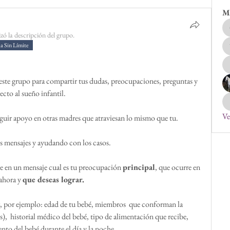
M
izó la descripción del grupo.
a Sin Límite
r este grupo para compartir tus dudas, preocupaciones, preguntas y 
cto al sueño infantil.
Ve
guir apoyo en otras madres que atraviesan lo mismo que tu.
s mensajes y ayudando con los casos.
be en un mensaje cual es tu preocupación 
principal
, que ocurre en 
ahora y 
que deseas lograr. 
r, por ejemplo: edad de tu bebé, miembros  que conforman la 
),  historial médico del bebé, tipo de alimentación que recibe, 
nto del bebé durante el día y la noche.