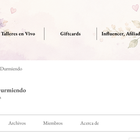
Talleres en Vivo
Giftcards
Influencer, Afilia
r Durmiendo
Durmiendo
s
Archivos
Miembros
Acerca de