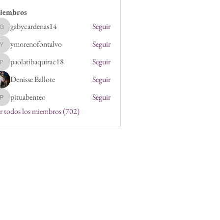
iembros
gabycardenas14
Seguir
gabycardenas14
ymorenofontalvo
Seguir
ymorenofontalvo
paolatibaquirac18
Seguir
paolatibaquirac18
Denisse Ballote
Seguir
pituabenteo
Seguir
pituabenteo
r todos los miembros (702)