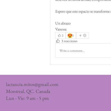
Espero que este espacio se transforme 
Un abrazo
Vanessa
😍
2
1
3 reacciones
Write a comment...
lactancia.mitos@gmail.com
Montreal, QC. Canada
Lun - Vie: 9 am - 5 pm