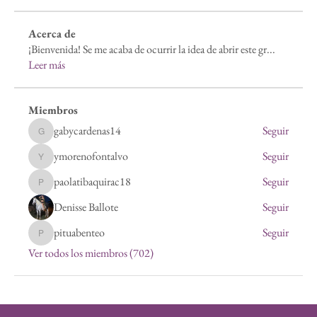
Acerca de
¡Bienvenida! Se me acaba de ocurrir la idea de abrir este gr
...
Leer más
Miembros
gabycardenas14
Seguir
gabycardenas14
ymorenofontalvo
Seguir
ymorenofontalvo
paolatibaquirac18
Seguir
paolatibaquirac18
Denisse Ballote
Seguir
pituabenteo
Seguir
pituabenteo
Ver todos los miembros (702)