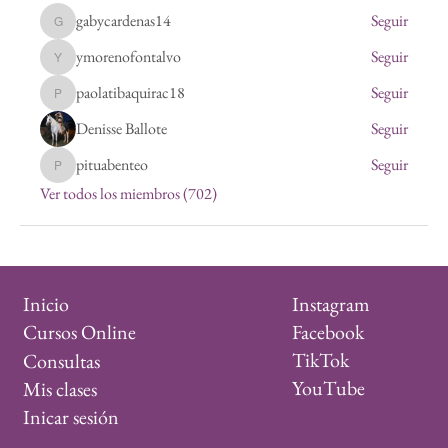
gabycardenas14
Seguir
gabycardenas14
ymorenofontalvo
Seguir
ymorenofontalvo
paolatibaquirac18
Seguir
paolatibaquirac18
Denisse Ballote
Seguir
pituabenteo
Seguir
pituabenteo
Ver todos los miembros (702)
Instagram
Inicio
Facebook
Cursos Online
TikTok
Consultas
YouTube
Mis clases
Inicar sesión