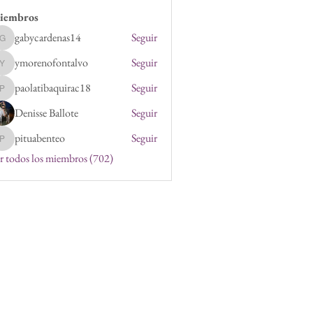
iembros
gabycardenas14
Seguir
gabycardenas14
ymorenofontalvo
Seguir
ymorenofontalvo
paolatibaquirac18
Seguir
paolatibaquirac18
Denisse Ballote
Seguir
pituabenteo
Seguir
pituabenteo
r todos los miembros (702)