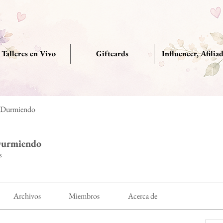
Talleres en Vivo
Giftcards
Influencer, Afilia
r Durmiendo
Durmiendo
s
Archivos
Miembros
Acerca de