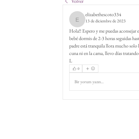
Volver
elizabethescoto334
13 de diciembre de 2023
elizabethescoto334
Hola!! Espero y me puedas aconsejar e
bebé dormis de 2-3 horas seguidas hast
padre está tranquila llora mucho solo 
cuna ni en la cama, llevo días tratan
L
0
Bir yorum yazın...